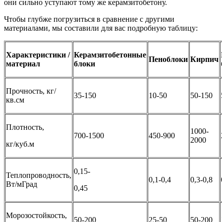
они сильно уступают тому же керамзитобетону.
Чтобы глубже погрузиться в сравнение с другими
материалами, мы составили для вас подробную таблицу:
Характеристики /
Керамзитобетонные
Пеноблоки
Кирпич
материал
блоки
Прочность, кг/
35-150
10-50
50-150
кв.см
Плотность,
1000-
700-1500
450-900
2000
кг/куб.м
0,15-
Теплопроводность,
0,1-0,4
0,3-0,8
Вт/мГрад
0,45
Морозостойкость,
50-200
25-50
50-200