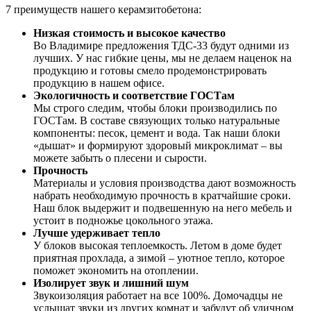
7 преимуществ нашего керамзитобетона:
Низкая стоимость и высокое качество
Во Владимире предложения ТДС-33 будут одними из
лучших. У нас гибкие цены, мы не делаем наценок на
продукцию и готовы смело продемонстрировать
продукцию в нашем офисе.
Экологичность и соответствие ГОСТам
Мы строго следим, чтобы блоки производились по
ГОСТам. В составе связующих только натуральные
компоненты: песок, цемент и вода. Так наши блоки
«дышат» и формируют здоровый микроклимат – вы
можете забыть о плесени и сырости.
Прочность
Материалы и условия производства дают возможность
набрать необходимую прочность в кратчайшие сроки.
Наш блок выдержит и подвешенную на него мебель и
устоит в подножье цокольного этажа.
Лучше удерживает тепло
У блоков высокая теплоемкость. Летом в доме будет
приятная прохлада, а зимой – уютное тепло, которое
поможет экономить на отоплении.
Изолирует звук и лишний шум
Звукоизоляция работает на все 100%. Домочадцы не
услышат звуки из других комнат и забудут об уличном